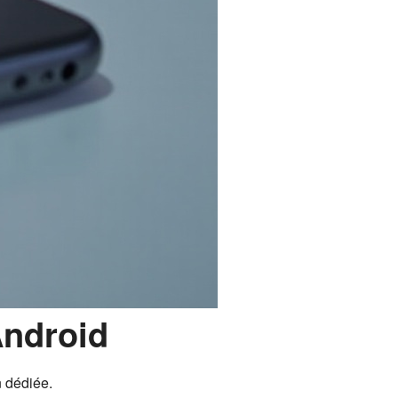
Android
n dédiée.