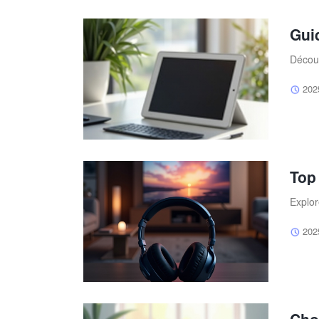
Gui
Découv
202
Top
Explor
202