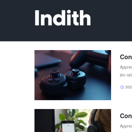
Con
Appren
jeu op
202
Con
Appren