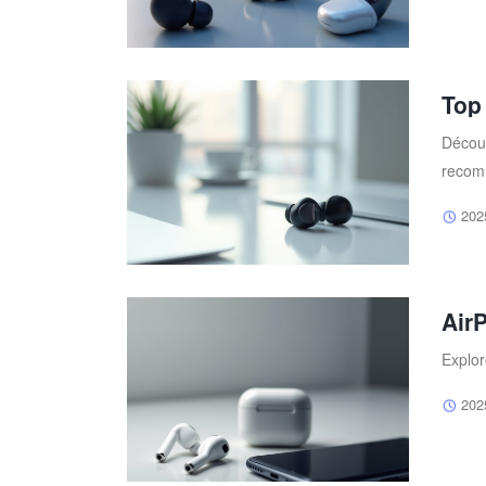
Top
Découv
recom
202
Air
Explor
202