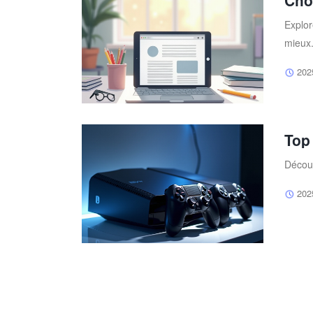
Choi
Explor
mieux
202
Top
Découv
202