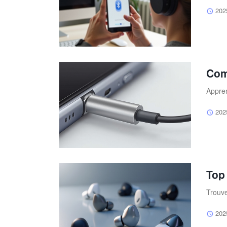
202
Com
Appren
202
Top
Trouve
202