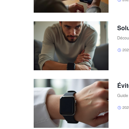
Sol
Découv
202
Évi
Guide 
202