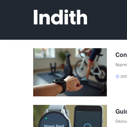
Con
Appren
202
Gui
Découv