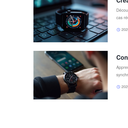
Cré
Découv
cas ré
202
Con
Appren
synchr
202