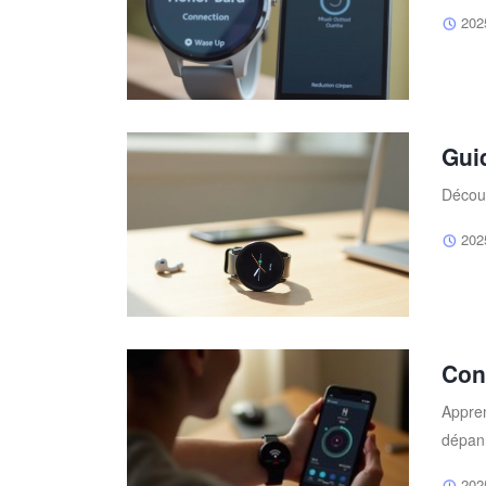
202
Gui
Découv
202
Con
Appren
dépan
202