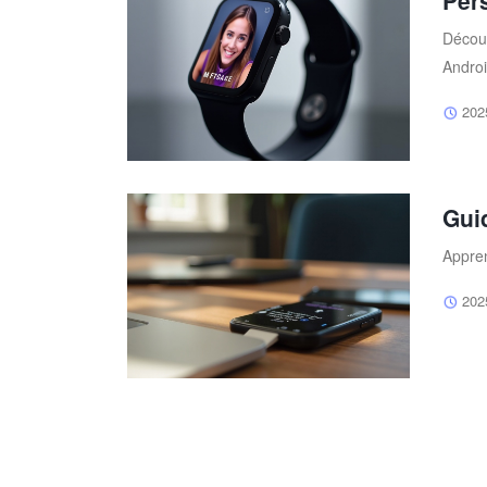
Per
Découv
Androi
202
Gui
Appren
202