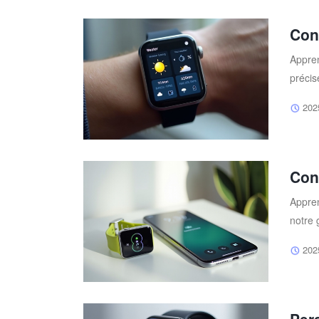
Con
Appren
précis
202
Con
Appren
notre 
202