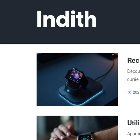
Rec
Découv
durée 
202
Uti
Appren