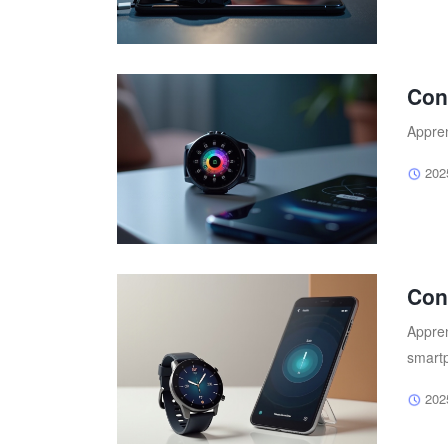
Con
Appren
202
Con
Appren
smart
202