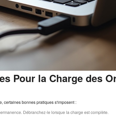
ues Pour la Charge des O
e, certaines bonnes pratiques s'imposent :
 permanence. Débranchez-le lorsque la charge est complète.