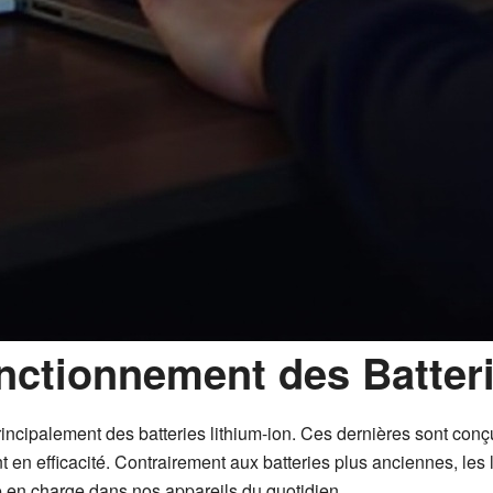
nctionnement des Batter
rincipalement des batteries lithium-ion. Ces dernières sont con
n efficacité. Contrairement aux batteries plus anciennes, les 
rise en charge dans nos appareils du quotidien.